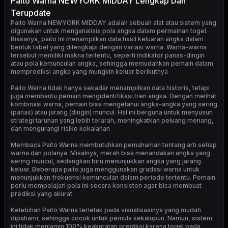
Paito Warna NEWYORK MIDDAY Lengkap Dan
Terupdate
Paito Warna NEWYORK MIDDAY
adalah sebuah alat atau sistem yang
digunakan untuk menganalisis pola angka dalam permainan togel.
Biasanya, paito ini menampilkan data hasil keluaran angka dalam
bentuk tabel yang dilengkapi dengan variasi warna. Warna-warna
tersebut memiliki makna tertentu, seperti indikator panas-dingin
atau pola kemunculan angka, sehingga memudahkan pemain dalam
memprediksi angka yang mungkin keluar berikutnya
Paito Warna tidak hanya sekadar menampilkan data historis, tetapi
juga membantu pemain mengidentifikasi tren angka. Dengan melihat
kombinasi warna, pemain bisa mengetahui angka-angka yang sering
(panas) atau jarang (dingin) muncul. Hal ini berguna untuk menyusun
strategi taruhan yang lebih terarah, meningkatkan peluang menang,
dan mengurangi risiko kekalahan
Membaca Paito Warna membutuhkan pemahaman tentang arti setiap
warna dan polanya. Misalnya, merah bisa menandakan angka yang
sering muncul, sedangkan biru menunjukkan angka yang jarang
keluar. Beberapa paito juga menggunakan gradasi warna untuk
menunjukkan frekuensi kemunculan dalam periode tertentu. Pemain
perlu mempelajari pola ini secara konsisten agar bisa membuat
prediksi yang akurat
Kelebihan Paito Warna terletak pada visualisasinya yang mudah
dipahami, sehingga cocok untuk pemula sekalupun. Namun, sistem
ini tidak menjamin 100% keakuratan prediksi karena togel pada