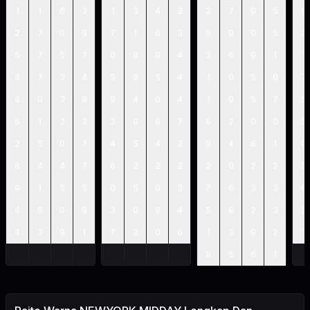
1
1
6
3
1
3
4
2
2
7
9
5
9
2
7
0
9
7
1
6
3
9
9
0
5
3
5
7
5
7
0
8
8
4
3
6
9
1
1
4
7
3
4
5
9
5
4
1
0
5
9
7
4
0
3
8
9
4
0
4
1
9
5
7
5
6
1
2
3
3
8
6
7
6
2
0
0
5
2
5
0
7
4
5
4
2
9
4
8
1
0
8
4
4
7
6
2
2
2
2
0
2
2
5
9
1
5
5
0
5
0
3
7
6
3
3
6
4
6
0
9
3
0
9
4
5
8
2
3
5
4
3
9
1
7
2
0
6
1
3
9
2
1
8
5
6
1