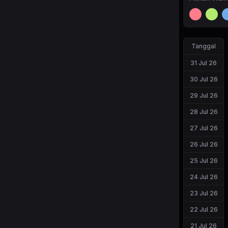
Tanggal
31 Jul 26
30 Jul 26
29 Jul 26
28 Jul 26
27 Jul 26
26 Jul 26
25 Jul 26
24 Jul 26
23 Jul 26
22 Jul 26
21 Jul 26