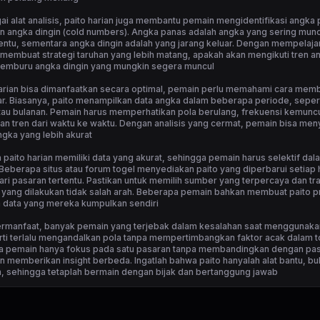
ai alat analisis, paito harian juga membantu pemain mengidentifikasi angka 
n angka dingin (cold numbers). Angka panas adalah angka yang sering mun
entu, sementara angka dingin adalah yang jarang keluar. Dengan mempelajar
membuat strategi taruhan yang lebih matang, apakah akan mengikuti tren a
 memburu angka dingin yang mungkin segera muncul
harian bisa dimanfaatkan secara optimal, pemain perlu memahami cara me
. Biasanya, paito menampilkan data angka dalam beberapa periode, sepert
tau bulanan. Pemain harus memperhatikan pola berulang, frekuensi kemunc
n tren dari waktu ke waktu. Dengan analisis yang cermat, pemain bisa me
gka yang lebih akurat
paito harian memiliki data yang akurat, sehingga pemain harus selektif dal
eberapa situs atau forum togel menyediakan paito yang diperbarui setiap 
ari pasaran tertentu. Pastikan untuk memilih sumber yang terpercaya dan t
s yang dilakukan tidak salah arah. Beberapa pemain bahkan membuat paito p
 data yang mereka kumpulkan sendiri
rmanfaat, banyak pemain yang terjebak dalam kesalahan saat menggunaka
rti terlalu mengandalkan pola tanpa mempertimbangkan faktor acak dalam to
pa pemain hanya fokus pada satu pasaran tanpa membandingkan dengan pasa
 memberikan insight berbeda. Ingatlah bahwa paito hanyalah alat bantu, bu
 sehingga tetaplah bermain dengan bijak dan bertanggung jawab