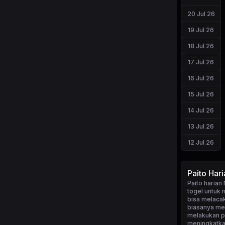
20 Jul 26
19 Jul 26
18 Jul 26
17 Jul 26
16 Jul 26
15 Jul 26
14 Jul 26
13 Jul 26
12 Jul 26
Paito Ha
Paito hari
togel untuk 
bisa melacak
biasanya me
melakukan pr
meningkatk