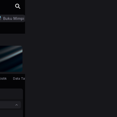
Buku Mimpi
LN Generator
istik
Data Tahunan