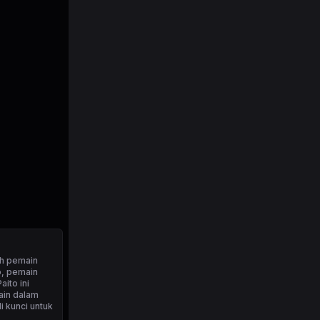
eh pemain
o, pemain
ito ini
ain dalam
i kunci untuk