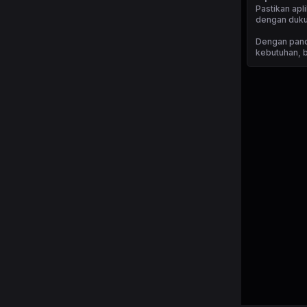
Pastikan apl
dengan dukun
Dengan pand
kebutuhan, b