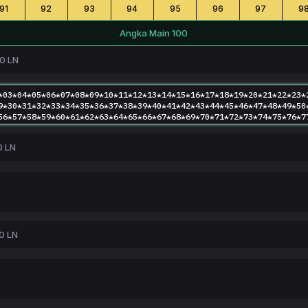
91
92
93
94
95
96
97
9
Angka Main 100
00 LN
0 LN
0 LN