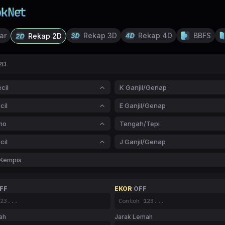
ar
Rekap 3D
Rekap 4D
BBFS
Rekap 2D
2D
cil
K Ganjil/Genap
cil
E Ganjil/Genap
mo
Tengah/Tepi
cil
J Ganjil/Genap
Kempis
FF
EKOR
OFF
ah
Jarak Lemah