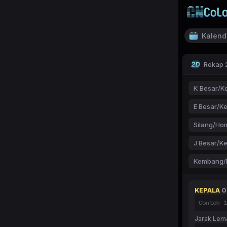
Kalend
Rekap 
K Besar/Ke
E Besar/Ke
Silang/Ho
J Besar/Ke
Kembang/
KEPALA
O
Jarak Lem