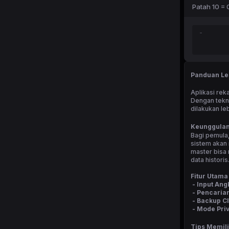
Patah 10 = 
Panduan Le
Aplikasi rek
Dengan tekno
dilakukan le
Keunggulan
Bagi pemula,
sistem akan
master bisa 
data historis
Fitur Utama
- Input Ang
- Pencaria
- Backup Cl
- Mode Pri
Tips Memili