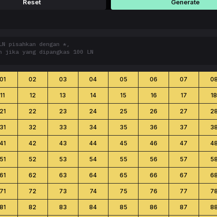
Reset
Generate
01
02
03
04
05
06
07
0
11
12
13
14
15
16
17
1
21
22
23
24
25
26
27
2
31
32
33
34
35
36
37
3
41
42
43
44
45
46
47
4
51
52
53
54
55
56
57
5
61
62
63
64
65
66
67
6
71
72
73
74
75
76
77
7
81
82
83
84
85
86
87
8