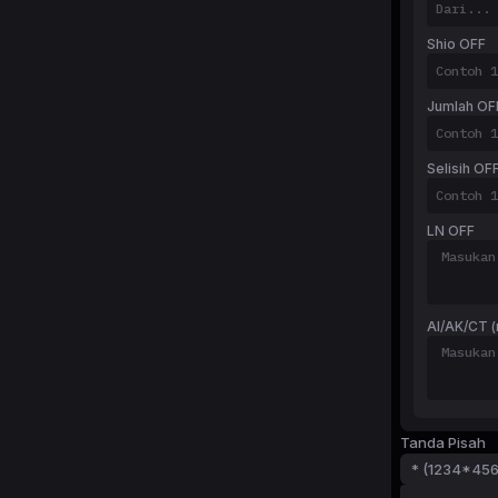
Shio OFF
Jumlah OF
Selisih OF
LN OFF
AI/AK/CT (
Tanda Pisah
* (1234*45