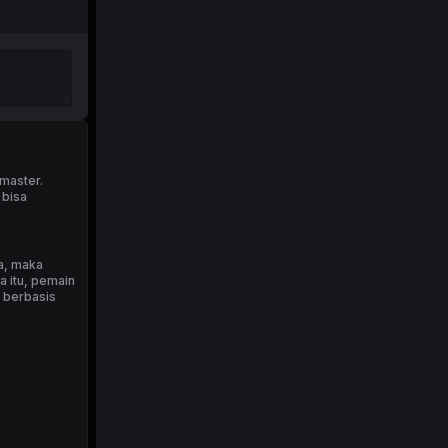
 master.
 bisa
a, maka
 itu, pemain
i berbasis