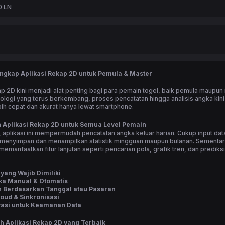
0 LN
ngkap Aplikasi Rekap 2D untuk Pemula & Master
ap 2D kini menjadi alat penting bagi para pemain togel, baik pemula maupun
logi yang terus berkembang, proses pencatatan hingga analisis angka kini
bih cepat dan akurat hanya lewat smartphone.
 Aplikasi Rekap 2D untuk Semua Level Pemain
 aplikasi ini mempermudah pencatatan angka keluar harian. Cukup input dat
 menyimpan dan menampilkan statistik mingguan maupun bulanan. Sementara
memanfaatkan fitur lanjutan seperti pencarian pola, grafik tren, dan prediks
.
 yang Wajib Dimiliki
ka Manual & Otomatis
n Berdasarkan Tanggal atau Pasaran
oud & Sinkronisasi
vasi untuk Keamanan Data
h Aplikasi Rekap 2D yang Terbaik