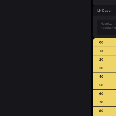
LN Dasar
00
10
20
30
40
50
60
70
80