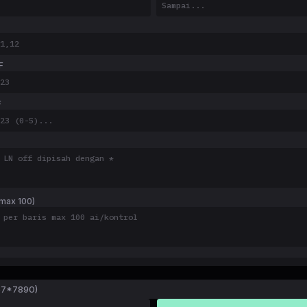
F
F
max 100)
67*7890)