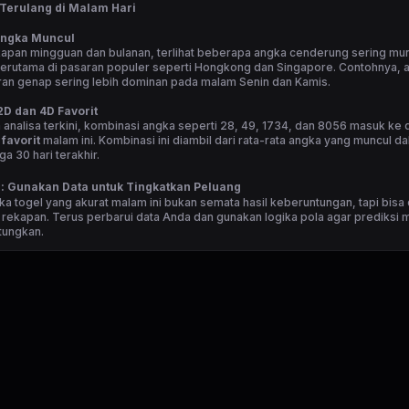
Terulang di Malam Hari
Angka Muncul
ekapan mingguan dan bulanan, terlihat beberapa angka cenderung sering mu
 terutama di pasaran populer seperti Hongkong dan Singapore. Contohnya, 
ran genap sering lebih dominan pada malam Senin dan Kamis.
D dan 4D Favorit
analisa terkini, kombinasi angka seperti 28, 49, 1734, dan 8056 masuk ke 
favorit
malam ini. Kombinasi ini diambil dari rata-rata angka yang muncul d
a 30 hari terakhir.
: Gunakan Data untuk Tingkatkan Peluang
ka togel yang akurat malam ini bukan semata hasil keberuntungan, tapi bisa
rekapan. Terus perbarui data Anda dan gunakan logika pola agar prediksi m
tungkan.