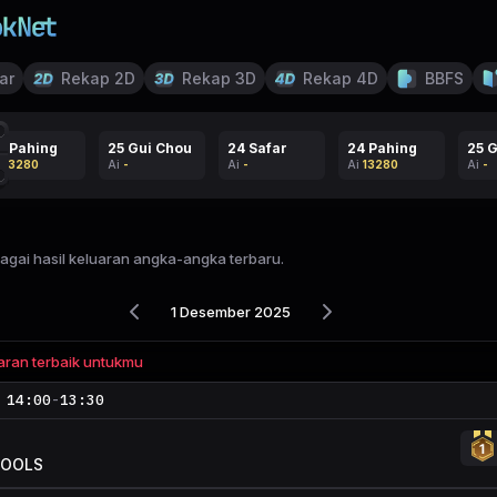
ar
Rekap 2D
Rekap 3D
Rekap 4D
BBFS
 Pahing
25 Gui Chou
24 Safar
24 Pahing
25 G
13280
Ai
-
Ai
-
Ai
13280
Ai
-
bagai hasil keluaran angka-angka terbaru.
1 Desember 2025
aran terbaik untukmu
14:00
-
13:30
POOLS