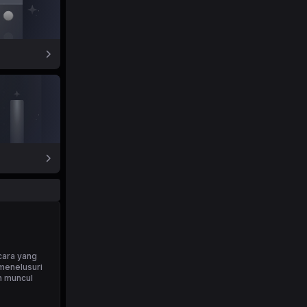
cara yang
menelusuri
n muncul