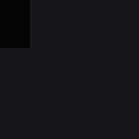
luang Anda
g, atau
tatistik
n cerdas