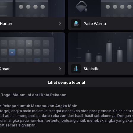
 Harian
Paito Warna
Dasar
Statistik
Lihat semua tutorial
Togel Malam Ini dari Data Rekapan
ta Rekapan untuk Menemukan Angka Main
togel, angka main malam ini sangat dinantikan oleh para pemain. Salah satu 
ktif adalah menganalisis
data rekapan
dari hasil-hasil sebelumnya. Dengan 
ulan angka pada hari-hari tertentu, peluang untuk menebak angka yang aka
at secara signifikan.