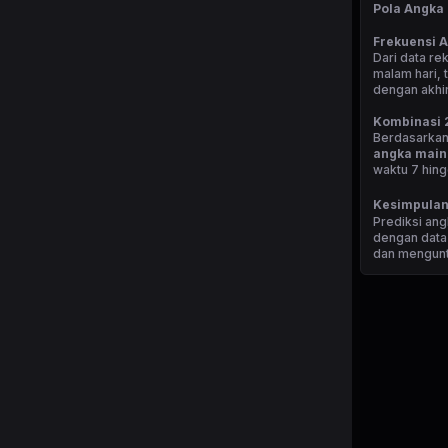
Pola Angka 
Frekuensi 
Dari data r
malam hari,
dengan akhi
Kombinasi 2
Berdasarkan 
angka main 
waktu 7 hingg
Kesimpulan
Prediksi ang
dengan data 
dan mengun