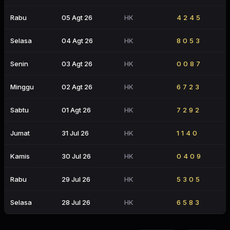
Rabu
05 Agt 26
HK
4245
Selasa
04 Agt 26
HK
8053
Senin
03 Agt 26
HK
0087
Minggu
02 Agt 26
HK
6723
Sabtu
01 Agt 26
HK
7292
Jumat
31 Jul 26
HK
1140
Kamis
30 Jul 26
HK
0409
Rabu
29 Jul 26
HK
5305
Selasa
28 Jul 26
HK
6583