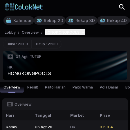
Kalendar
Rekap 2D
Rekap 3D
Rekap 4D
Lobby
/
Overview
/
HONGKONGPOOLS
Buka :
23:00
Tutup :
22:30
TUTUP
07 Agt
HK
HONGKONGPOOLS
Overview
Result
Paito Harian
Paito Warna
Pola Dasar
Bo
Overview
Hari
Tanggal
Market
Prize
Kamis
06 Agt 26
HK
3634