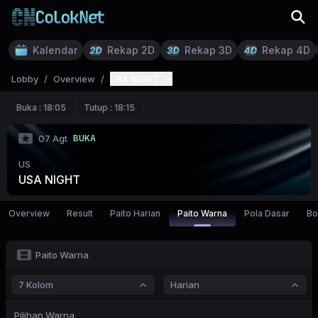
Kalendar
Rekap 2D
Rekap 3D
Rekap 4D
Lobby
/
Overview
/
USA NIGHT
Buka :
18:05
Tutup :
18:15
BUKA
07 Agt
US
USA NIGHT
Overview
Result
Paito Harian
Paito Warna
Pola Dasar
Bo
Paito Warna
7 Kolom
Harian
Pilihan Warna