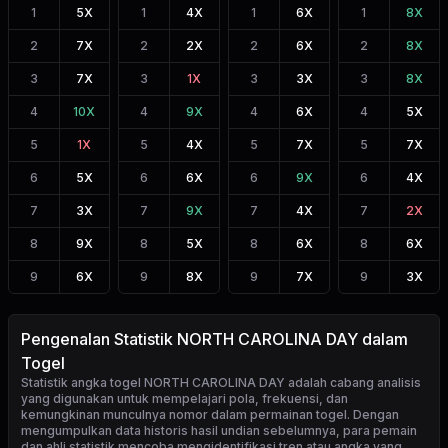
1
5
X
1
4
X
1
6
X
1
8
X
2
7
X
2
2
X
2
6
X
2
8
X
3
7
X
3
1
X
3
3
X
3
8
X
4
10
X
4
9
X
4
6
X
4
5
X
5
1
X
5
4
X
5
7
X
5
7
X
6
5
X
6
6
X
6
9
X
6
4
X
7
3
X
7
9
X
7
4
X
7
2
X
8
9
X
8
5
X
8
6
X
8
6
X
9
6
X
9
8
X
9
7
X
9
3
X
Pengenalan Statistik NORTH CAROLINA DAY dalam
Togel
Statistik angka togel NORTH CAROLINA DAY
adalah cabang analisis
yang digunakan untuk mempelajari pola, frekuensi, dan
kemungkinan munculnya nomor dalam permainan togel. Dengan
mengumpulkan data historis hasil undian sebelumnya, para pemain
dan ahli statistik mencoba mengidentifikasi tren atau angka yang