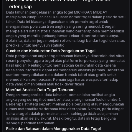
Terlengkap
Data tahunan pengeluaran angka togel MICHIGAN MIDDAY
merupakan kumpulan hasil keluaran nomor togel dalam periode satu
tahun. Data ini biasanya digunakan oleh pemain togel untuk
menganalisis pola atau tren angka yang sering muncul. Dengan
mempelajari data historis, banyak yang berharap bisa memprediksi
angka yang memiliki peluang besar keluar di periode berikutnya.
Selain itu, data ini juga menjadi referensi bagi bandar togel dan situs
prediksi untuk menyusun statistic
Sumber dan Keakuratan Data Pengeluaran Togel
Data pengeluaran angka togel tahunan biasanya diperoleh dari situs
resmi penyelenggara togel atau platform terpercaya yang mencatat
hasil undian. Penting untuk memastikan keakuratan data karena
kesalahan informasi dapat memengaruhi analisis pemain. Beberapa
sumber menyediakan data dalam bentuk tabel atau grafik untuk
memudahkan pembacaan. Pemain juga harus waspada terhadap
data yang dimanipulasi atau tidak diverifikasi
Manfaat Analisis Data Togel Tahunan
Dengan menganalisis data tahunan, pemain bisa melihat angka-
angka yang sering (hot number) atau jarang muncul (cold number).
Beberapa strategi seperti melihat pola berulang atau menggunakan
rumus matematika sederhana bisa diterapkan. Namun, perlu diingat
bahwa togel adalah permainan acak, sehingga tidak ada jaminan
analisis akan selalu akurat. Meski begitu, data ini tetap berguna
sebagai panduan tambahan
Risiko dan Batasan dalam Menggunakan Data Togel