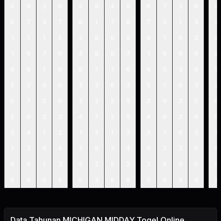
5
9
2
6
5
9
4
5
6
7
2
8
5
0
7
5
7
8
1
7
8
7
0
1
5
2
1
1
1
5
3
9
6
5
8
1
6
2
2
1
9
7
9
4
9
8
7
1
6
6
9
2
9
8
1
9
8
7
7
6
4
0
3
6
5
5
2
9
9
3
3
6
3
5
1
9
3
2
6
7
0
9
3
2
2
5
3
9
2
0
6
5
9
2
3
4
7
2
5
4
9
2
6
6
5
4
1
2
1
4
1
2
3
1
6
5
7
7
3
5
4
2
9
3
4
8
7
2
6
4
9
6
1
3
5
2
5
2
7
8
0
0
5
8
8
0
5
0
3
8
8
5
6
4
4
2
Data Tahunan MICHIGAN MIDDAY Togel Online