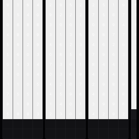
9
1
6
4
2
9
5
2
2
5
1
9
5
1
5
4
0
9
2
2
2
7
5
8
7
7
0
6
8
8
3
0
0
1
0
8
9
4
5
4
8
0
9
3
1
3
5
9
8
7
7
0
5
6
2
9
4
6
2
3
4
6
2
9
1
5
6
0
3
0
8
5
6
7
9
6
3
0
0
4
3
4
7
3
0
1
8
4
4
1
5
1
0
0
4
0
3
6
9
4
7
4
9
1
1
1
0
5
4
2
0
7
2
9
8
9
5
7
5
5
1
4
5
9
6
4
8
3
8
8
8
1
8
2
1
4
0
1
3
9
9
6
2
5
8
8
3
2
3
0
0
4
2
9
2