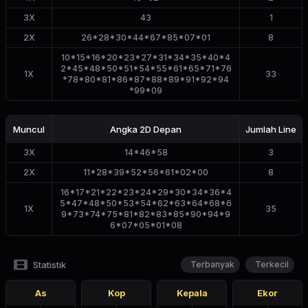
3
X
43
1
2
X
26*28*30*44*67*85*07*01
8
10*15*16*20*23*27*31*34*35*40*4
2*45*48*50*51*54*55*61*65*71*76
1
X
33
*78*80*81*86*87*88*89*91*92*94
*99*09
Muncul
Angka 2D
Depan
Jumlah Line
3
X
14*46*58
3
2
X
11*28*39*52*56*61*02*00
8
16*17*21*22*23*24*29*30*34*36*4
5*47*48*50*53*54*62*63*64*68*6
1
X
35
9*73*74*75*81*82*83*85*90*94*9
6*07*05*01*08
Statistik
Terbanyak
Terkecil
As
Kop
Kepala
Ekor