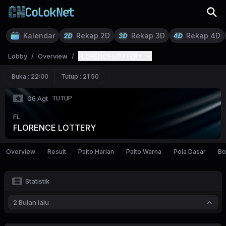
Kalendar
Rekap 2D
Rekap 3D
Rekap 4D
Lobby
/
Overview
/
FLORENCE LOTTERY
Buka :
22:00
Tutup :
21:50
TUTUP
06 Agt
FL
FLORENCE LOTTERY
Overview
Result
Paito Harian
Paito Warna
Pola Dasar
Bo
Statistik
2 Bulan lalu