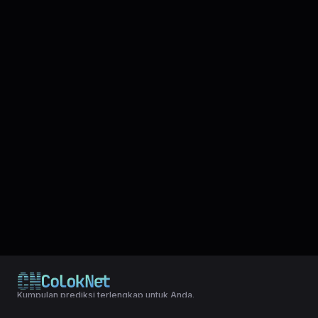
Kumpulan prediksi terlengkap untuk Anda.