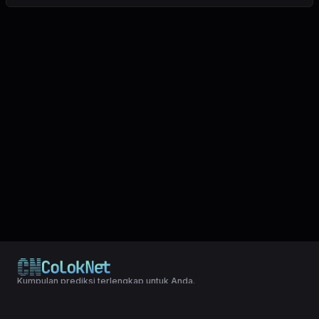
Kumpulan prediksi terlengkap untuk Anda.
© 2024 Copyright LXGroup. All rights reserved.