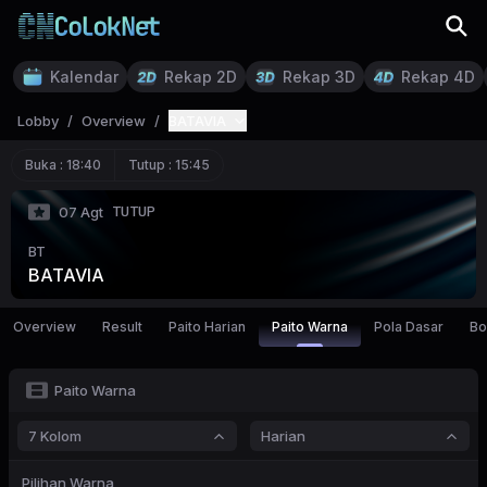
Kalendar
Rekap 2D
Rekap 3D
Rekap 4D
Lobby
/
Overview
/
BATAVIA
Buka :
18:40
Tutup :
15:45
TUTUP
07 Agt
BT
BATAVIA
Overview
Result
Paito Harian
Paito Warna
Pola Dasar
Bo
Paito Warna
7 Kolom
Harian
Pilihan Warna