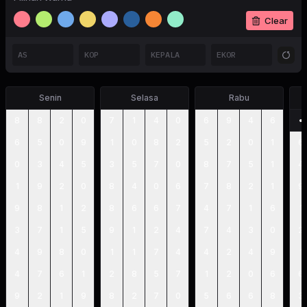
Clear
Senin
Selasa
Rabu
8
8
2
0
7
1
4
0
6
9
4
6
•
6
5
0
9
1
0
8
2
5
2
0
1
6
0
3
4
5
3
5
7
0
8
7
5
1
4
1
9
2
0
8
4
0
6
7
8
2
1
9
9
8
1
2
8
6
6
7
4
7
1
6
1
3
7
1
5
9
1
2
4
7
4
3
0
2
4
9
8
0
1
1
7
4
4
2
4
9
1
4
7
6
1
2
8
5
7
1
2
0
6
6
9
2
1
9
8
2
7
0
5
6
6
8
3