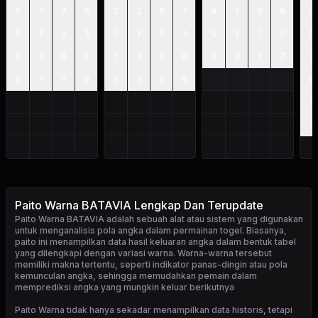
5
3
7
6
2
2
9
7
9
1
6
8
0
6
1
5
3
6
1
5
3
5
1
7
7
0
0
4
6
8
1
3
2
9
2
3
1
7
2
6
7
0
9
8
2
5
6
6
7
4
Paito Warna BATAVIA Lengkap Dan Terupdate
Paito Warna BATAVIA
adalah sebuah alat atau sistem yang digunakan
untuk menganalisis pola angka dalam permainan togel. Biasanya,
paito ini menampilkan data hasil keluaran angka dalam bentuk tabel
yang dilengkapi dengan variasi warna. Warna-warna tersebut
memiliki makna tertentu, seperti indikator panas-dingin atau pola
kemunculan angka, sehingga memudahkan pemain dalam
memprediksi angka yang mungkin keluar berikutnya
Paito Warna tidak hanya sekadar menampilkan data historis, tetapi