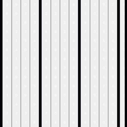
2
9
0
7
7
5
3
8
3
3
9
2
6
6
9
7
4
2
2
3
4
5
0
4
1
2
2
7
6
3
8
1
2
8
9
7
4
0
5
5
2
7
6
6
8
2
8
7
0
8
9
0
4
1
5
4
6
5
3
8
5
6
5
4
7
8
4
0
2
1
8
2
5
5
2
4
6
2
7
1
1
8
6
5
8
2
2
2
6
3
9
3
0
4
7
5
8
3
5
3
8
0
5
4
8
9
9
7
4
8
8
0
9
9
4
9
5
5
7
9
5
0
8
3
6
5
4
7
4
1
1
0
9
7
5
6
0
5
7
9
3
0
5
1
4
2
9
0
3
1
5
9
8
4
0
3
7
7
3
2
7
0
1
6
8
9
1
5
0
3
1
7
8
7
4
6
9
6
9
0
3
6