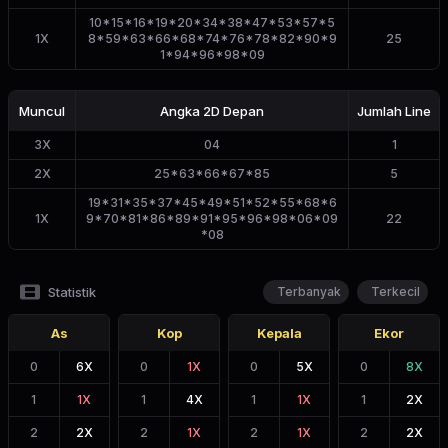
10*15*16*19*20*34*38*47*53*57*5
1
X
8*59*63*66*68*74*76*78*82*90*9
25
1*94*96*98*09
Muncul
Angka 2D
Depan
Jumlah Line
3
X
04
1
2
X
25*63*66*67*85
5
19*31*35*37*45*49*51*52*55*68*6
1
X
9*70*81*86*89*91*95*96*98*06*09
22
*08
Statistik
Terbanyak
Terkecil
As
Kop
Kepala
Ekor
0
6
X
0
1
X
0
5
X
0
8
X
1
1
X
1
4
X
1
1
X
1
2
X
2
2
X
2
1
X
2
1
X
2
2
X