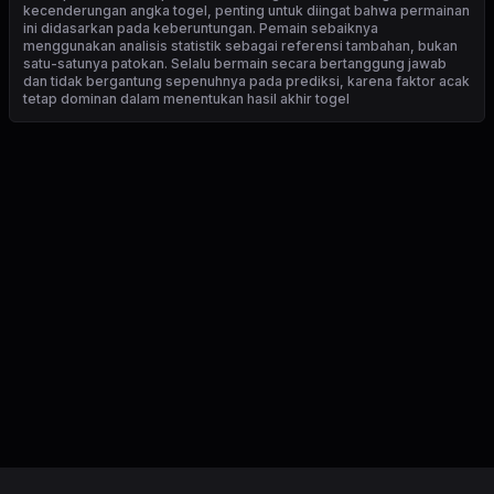
kecenderungan angka togel, penting untuk diingat bahwa permainan
ini didasarkan pada keberuntungan. Pemain sebaiknya
menggunakan analisis statistik sebagai referensi tambahan, bukan
satu-satunya patokan. Selalu bermain secara bertanggung jawab
dan tidak bergantung sepenuhnya pada prediksi, karena faktor acak
tetap dominan dalam menentukan hasil akhir togel