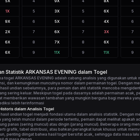
5
X
4
9
X
4
8
X
4
1
X
5
3
X
5
6
X
5
9
X
6
5
X
6
4
X
6
2
X
7
6
X
7
3
X
7
6
X
8
7
X
8
6
X
8
6
X
9
11
X
9
11
X
9
an Statistik ARKANSAS EVENING dalam Togel
ngka togel ARKANSAS EVENING
adalah cabang analisis yang digunakan untuk 
ensi, dan kemungkinan munculnya nomor dalam permainan togel. Dengan m
s hasil undian sebelumnya, para pemain dan ahli statistik mencoba mengidenti
yang sering keluar. Meskipun togel pada dasarnya adalah permainan acak, 
apat memberikan wawasan tambahan yang mungkin berguna bagi mereka yang
iksi lebih terinformasi
istoris dalam Analisis Togel
s hasil undian togel menjadi fondasi utama dalam analisis statistik. Dengan m
 yang telah muncul dalam periode tertentu, pemain dapat melihat apakah 
ung panas (sering muncul) atau dingin (jarang muncul). Beberapa orang m
ti grafik, tabel distribusi, atau bahkan perangkat lunak khusus untuk memv
mun, penting diingat bahwa hasil togel bersifat acak, sehingga data masa lalu 
sil di masa depan