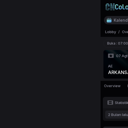
Kalend
Lobby
/
Ov
Buka :
07:00
07 Agt
AE
ARKANS
Overview
Statisti
2 Bulan lal