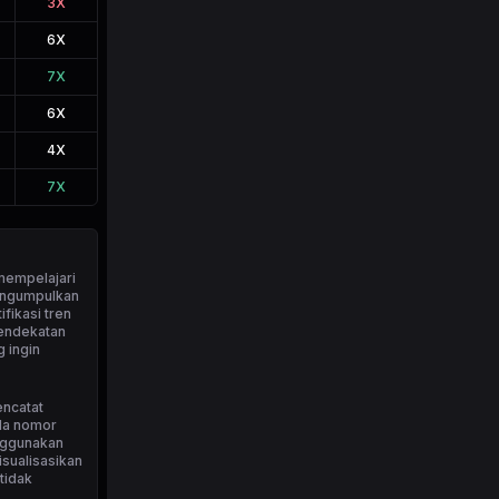
3
X
6
X
7
X
6
X
4
X
7
X
mempelajari
engumpulkan
fikasi tren
pendekatan
 ingin
encatat
ada nomor
enggunakan
isualisasikan
tidak