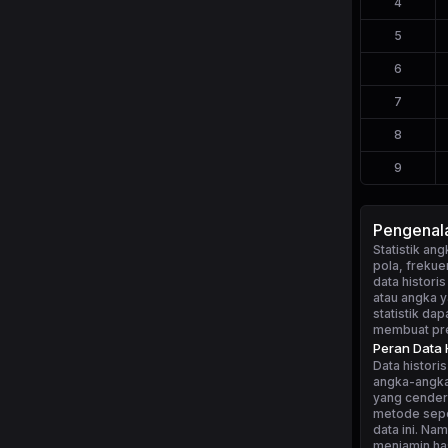
4
5
6
7
8
9
Pengenal
Statistik a
pola, freku
data histori
atau angka 
statistik d
membuat pred
Peran Data H
Data histori
angka-angka
yang cender
metode seper
data ini. Na
menjamin ha