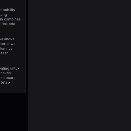
obability
itung
lih kombinasi
tidak ada
hwa angka
peristiwa
elumnya.
dasar
nting untuk
unakan
in secara
 tetap