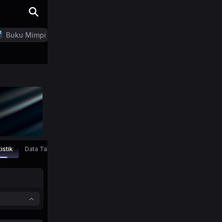
Buku Mimpi
LN Generator
istik
Data Tahunan