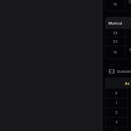
1
1
X
Muncul
3
X
2
X
1
X
Statistik
As
0
1
2
3