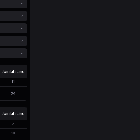
Jumlah Line
11
34
Jumlah Line
2
10