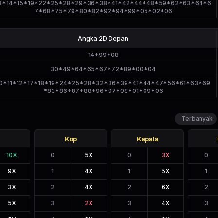
3*14*15*19*22*25*28*29*36*38*41*42*44*48*59*62*63*64*6
7*68*75*79*80*82*92*94*99*05*02*06
Angka 2D
Depan
14*99*08
30*49*64*65*67*72*89*00*04
10*11*12*17*18*19*24*25*28*32*36*39*41*44*47*56*61*63*69
*83*86*87*88*96*97*98*01*09*06
Terbanyak
Kop
Kepala
10
X
0
5
X
0
3
X
0
9
X
1
4
X
1
5
X
1
3
X
2
4
X
2
6
X
2
5
X
3
2
X
3
4
X
3