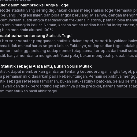
uler dalam Memprediksi Angka Togel
ode statistik yang sering digunakan dalam menganalisis togel termasuk pr
i peluang), regresi linier, dan pola angka berulang. Misalnya, dengan mengh
 kemunculan suatu angka berdasarkan frekuensi historis, pemain bisa memi
p lebih mungkin keluar. Namun, karena setiap undian bersifat independen, 
 bisa menjamin akurasi 100%
esalahpahaman tentang Statistik Togel
 beredar seputar penggunaan statistik dalam togel, seperti keyakinan ba
ama tidak muncul harus segera keluar. Faktanya, setiap undian togel adalah 
emori, sehingga peluang setiap nomor tetap sama, terlepas dari hasil seb
tistik hanya membantu mengidentifikasi pola, bukan mengubah probabilitas 
Statistik sebagai Alat Bantu, Bukan Solusi Mutlak
atistik dapat memberikan gambaran tentang kecenderungan angka togel, pe
wa permainan ini didasarkan pada keberuntungan. Pemain sebaiknya mengg
tistik sebagai referensi tambahan, bukan satu-satunya patokan. Selalu berma
 jawab dan tidak bergantung sepenuhnya pada prediksi, karena faktor acak
m menentukan hasil akhir togel