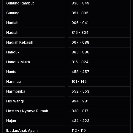
Gunting Rambut
8
3
0
-
8
4
9
Gunung
8
5
1
-
8
9
5
Hadiah
0
0
6
-
0
4
1
Hadiah
8
1
5
-
8
0
4
Hadiah Kekasih
0
6
7
-
0
8
8
Handuk
8
8
3
-
8
8
6
Handuk Muka
8
1
6
-
8
2
4
Hantu
4
5
8
-
4
5
7
Harimau
1
0
1
-
1
4
5
Harmonika
5
5
2
-
5
5
3
Hio Wangi
9
9
4
-
9
8
1
Hostes / Nyonya Rumah
8
3
8
-
8
1
7
Hujan
4
3
4
-
4
2
3
IbudanAnak Ayam
1
1
2
-
1
1
9