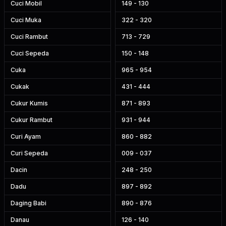
Cuci Mobil
1
4
9
-
1
3
0
Cuci Muka
3
2
2
-
3
2
0
Cuci Rambut
7
1
3
-
7
2
9
Cuci Sepeda
1
5
0
-
1
4
8
Cuka
9
6
5
-
9
5
4
Cukak
4
3
1
-
4
4
4
Cukur Kumis
8
7
1
-
8
9
3
Cukur Rambut
9
3
1
-
9
4
4
Curi Ayam
8
6
0
-
8
8
2
Curi Sepeda
0
0
9
-
0
3
7
Dacin
2
4
8
-
2
5
0
Dadu
8
9
7
-
8
9
2
Daging Babi
8
9
0
-
8
7
6
Danau
1
2
6
-
1
4
0