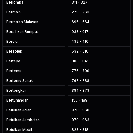
Berlomba
3
1
1
-
3
2
7
Bermain
2
7
9
-
2
6
3
Bermalas Malasan
6
9
6
-
6
6
4
Bersihkan Rumput
0
3
8
-
0
1
7
Bersiul
4
3
2
-
4
1
0
Bersolek
5
3
2
-
5
1
0
Bertapa
8
0
6
-
8
4
1
Bertemu
7
7
6
-
7
9
0
Bertemu Sanak
7
6
7
-
7
8
8
Bertengkar
3
8
4
-
3
7
3
Bertunangan
1
5
5
-
1
8
9
Betulkan Jalan
9
7
8
-
9
6
8
Betulkan Jembatan
9
7
9
-
9
6
3
Betulkan Mobil
8
2
8
-
8
1
8