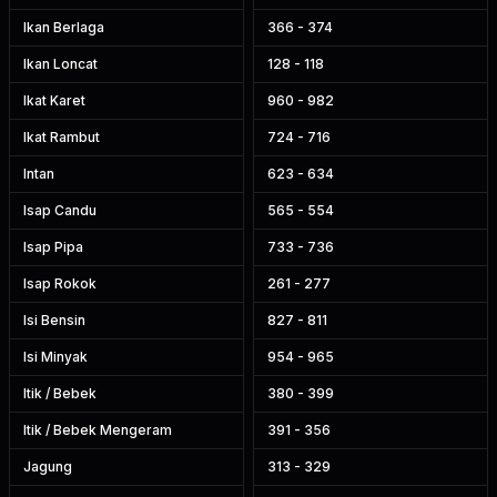
Ikan Berlaga
3
6
6
-
3
7
4
Ikan Loncat
1
2
8
-
1
1
8
Ikat Karet
9
6
0
-
9
8
2
Ikat Rambut
7
2
4
-
7
1
6
Intan
6
2
3
-
6
3
4
Isap Candu
5
6
5
-
5
5
4
Isap Pipa
7
3
3
-
7
3
6
Isap Rokok
2
6
1
-
2
7
7
Isi Bensin
8
2
7
-
8
1
1
Isi Minyak
9
5
4
-
9
6
5
Itik / Bebek
3
8
0
-
3
9
9
Itik / Bebek Mengeram
3
9
1
-
3
5
6
Jagung
3
1
3
-
3
2
9