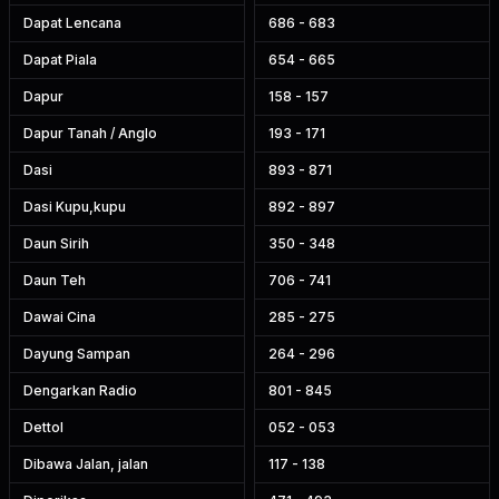
Dapat Lencana
6
8
6
-
6
8
3
Dapat Piala
6
5
4
-
6
6
5
Dapur
1
5
8
-
1
5
7
Dapur Tanah / Anglo
1
9
3
-
1
7
1
Dasi
8
9
3
-
8
7
1
Dasi Kupu,kupu
8
9
2
-
8
9
7
Daun Sirih
3
5
0
-
3
4
8
Daun Teh
7
0
6
-
7
4
1
Dawai Cina
2
8
5
-
2
7
5
Dayung Sampan
2
6
4
-
2
9
6
Dengarkan Radio
8
0
1
-
8
4
5
Dettol
0
5
2
-
0
5
3
Dibawa Jalan, jalan
1
1
7
-
1
3
8