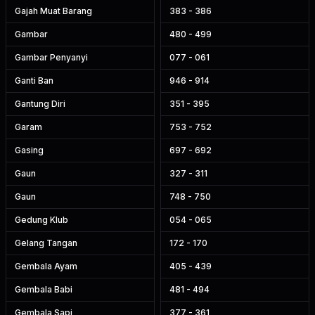
Gajah Muat Barang
3
8
3
-
3
8
6
Gambar
4
8
0
-
4
9
9
Gambar Penyanyi
0
7
7
-
0
6
1
Ganti Ban
9
4
6
-
9
1
4
Gantung Diri
3
5
1
-
3
9
5
Garam
7
5
3
-
7
5
2
Gasing
6
9
7
-
6
9
2
Gaun
3
2
7
-
3
1
1
Gaun
7
4
8
-
7
5
0
Gedung Klub
0
5
4
-
0
6
5
Gelang Tangan
1
7
2
-
1
7
0
Gembala Ayam
4
0
5
-
4
3
9
Gembala Babi
4
8
1
-
4
9
4
Gembala Sapi
3
7
7
-
3
6
1