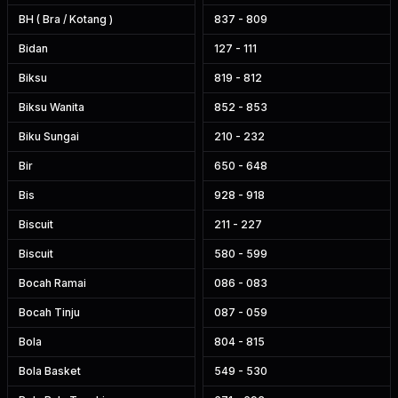
BH ( Bra / Kotang )
8
3
7
-
8
0
9
Bidan
1
2
7
-
1
1
1
Biksu
8
1
9
-
8
1
2
Biksu Wanita
8
5
2
-
8
5
3
Biku Sungai
2
1
0
-
2
3
2
Bir
6
5
0
-
6
4
8
Bis
9
2
8
-
9
1
8
Biscuit
2
1
1
-
2
2
7
Biscuit
5
8
0
-
5
9
9
Bocah Ramai
0
8
6
-
0
8
3
Bocah Tinju
0
8
7
-
0
5
9
Bola
8
0
4
-
8
1
5
Bola Basket
5
4
9
-
5
3
0