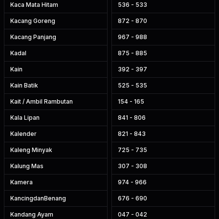
Kaca Mata Hitam
5
3
6
-
5
3
3
Kacang Goreng
8
7
2
-
8
7
0
Kacang Panjang
9
6
7
-
9
8
8
Kadal
8
7
5
-
8
8
5
Kain
3
9
2
-
3
9
7
Kain Batik
5
2
5
-
5
3
5
Kait / Ambil Rambutan
1
5
4
-
1
6
5
Kala Lipan
8
4
1
-
8
0
6
Kalender
8
2
1
-
8
4
3
Kaleng Minyak
7
2
5
-
7
3
5
Kalung Mas
3
0
7
-
3
0
8
Kamera
9
7
4
-
9
6
6
KancingdanBenang
6
7
6
-
6
9
0
Kandang Ayam
0
4
7
-
0
4
2